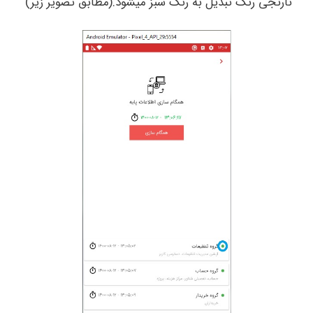
نارنجی رنگ تبدیل به رنگ سبز میشود.(مطابق تصویر زیر)